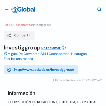
Bolivia
/
Cochabamba
/
Investiggroup
Compartir
Investiggroup
Sin reclamar
Miguel De Cervantes 234 | Cochabamba, Nicaragua
Escribe una reseña
http://www.actiweb.es/investiggroup/
Última actualización: 2/3/23, 11:25 AM
Información
• CORRECCIÓN DE REDACCION (ESTILÍSTICA, GRAMATICAL