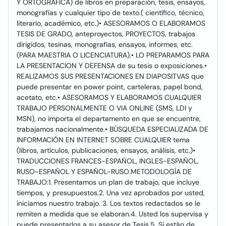
Y ORTOGRÁFICA) de libros en preparación, tesis, ensayos,
monografías y cualquier tipo de texto.( científico, técnico,
literario, académico, etc.)• ASESORAMOS O ELABORAMOS
TESIS DE GRADO, anteproyectos, PROYECTOS, trabajos
dirigidos, tesinas, monografías, ensayos, informes, etc.
(PARA MAESTRIA O LICENCIATURA).• LO PREPARAMOS PARA
LA PRESENTACION Y DEFENSA de su tesis o exposiciones.•
REALIZAMOS SUS PRESENTACIONES EN DIAPOSITVAS que
puede presentar en power point, carteleras, papel bond,
acetato, etc.• ASESORAMOS Y ELABORAMOS CUALQUIER
TRABAJO PERSONALMENTE O VIA ONLINE (SMS, LDI y
MSN), no importa el departamento en que se encuentre,
trabajamos nacionalmente.• BÚSQUEDA ESPECIALIZADA DE
INFORMACIÓN EN INTERNET SOBRE CUALQUIER tema
(libros, artículos, publicaciones, ensayos, análisis, etc.)•
TRADUCCIONES FRANCES-ESPAÑOL, INGLES-ESPAÑOL,
RUSO-ESPAÑOL Y ESPAÑOL-RUSO.METODOLOGÍA DE
TRABAJO:1. Presentamos un plan de trabajo, que incluye
tiempos, y presupuestos.2. Una vez aprobados por usted,
iniciamos nuestro trabajo. 3. Los textos redactados se le
remiten a medida que se elaboran.4. Usted los supervisa y
puede presentarlos a su asesor de Tesis.5. Si están de