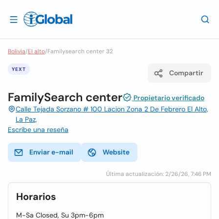
Bolivia
/
El alto
/
Familysearch center 32
YEXT
Compartir
FamilySearch center
Propietario verificado
Calle Tejada Sorzano # 100 Lacion Zona 2 De Febrero El Alto,
La Paz,
Escribe una reseña
Enviar e-mail
Website
Última actualización: 2/26/26, 7:46 PM
Horarios
M-Sa Closed, Su 3pm-6pm