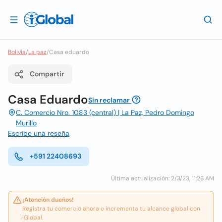
Bolivia
/
La paz
/
Casa eduardo
Compartir
Casa Eduardo
Sin reclamar
C. Comercio Nro. 1083 (central) | La Paz, Pedro Domingo
Murillo
Escribe una reseña
+591 22408693
Última actualización: 2/3/23, 11:26 AM
¡Atención dueños!
Registra tu comercio ahora e incrementa tu alcance global con
iGlobal.