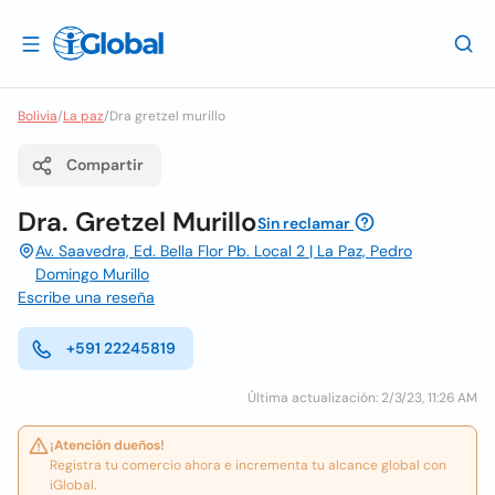
Bolivia
/
La paz
/
Dra gretzel murillo
Compartir
Dra. Gretzel Murillo
Sin reclamar
Av. Saavedra, Ed. Bella Flor Pb. Local 2 | La Paz, Pedro
Domingo Murillo
Escribe una reseña
+591 22245819
Última actualización: 2/3/23, 11:26 AM
¡Atención dueños!
Registra tu comercio ahora e incrementa tu alcance global con
iGlobal.