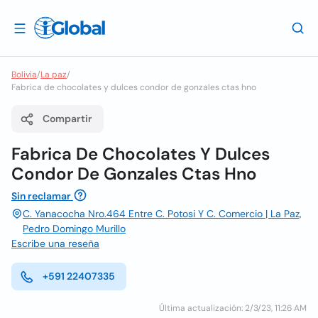
Bolivia
/
La paz
/
Fabrica de chocolates y dulces condor de gonzales ctas hno
Compartir
Fabrica De Chocolates Y Dulces
Condor De Gonzales Ctas Hno
Sin reclamar
C. Yanacocha Nro.464 Entre C. Potosi Y C. Comercio | La Paz,
Pedro Domingo Murillo
Escribe una reseña
+591 22407335
Última actualización: 2/3/23, 11:26 AM