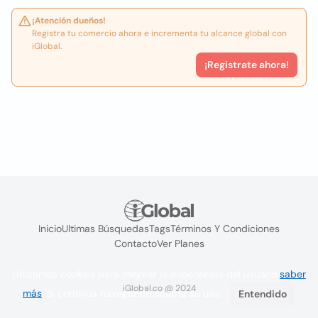
¡Atención dueños!
Registra tu comercio ahora e incrementa tu alcance global con
iGlobal.
¡Registrate ahora!
Inicio
Ultimas Búsquedas
Tags
Términos Y Condiciones
Contacto
Ver Planes
Utilizamos cookies para mejorar la experiencia del usuario
saber
iGlobal.co @ 2024
más
. Si continúa navegando acepta su uso.
Entendido