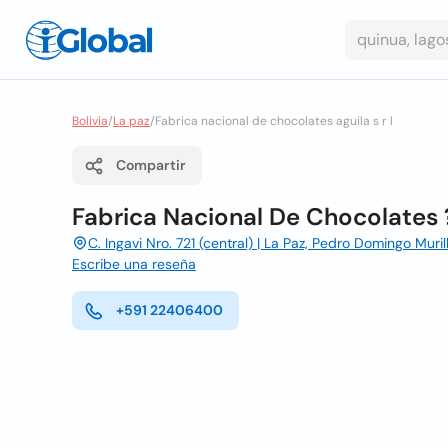
Bolivia
/
La paz
/
Fabrica nacional de chocolates aguila s r l
Compartir
Fabrica Nacional De Chocolates ?a
C. Ingavi Nro. 721 (central) | La Paz, Pedro Domingo Muril
Escribe una reseña
+591 22406400