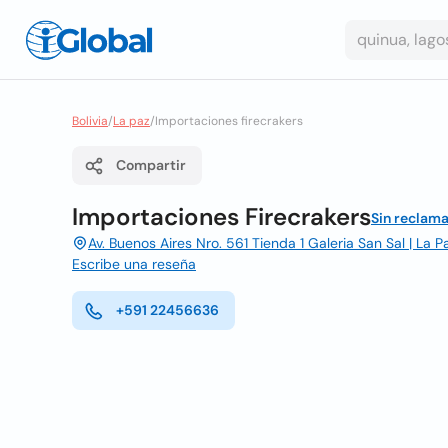
Bolivia
/
La paz
/
Importaciones firecrakers
Compartir
Importaciones Firecrakers
Sin reclama
Av. Buenos Aires Nro. 561 Tienda 1 Galeria San Sal | La 
Escribe una reseña
+591 22456636