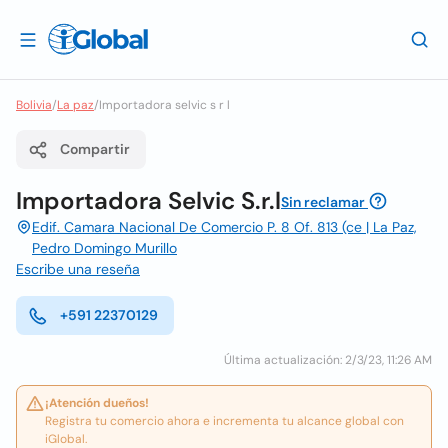
Bolivia
/
La paz
/
Importadora selvic s r l
Compartir
Importadora Selvic S.r.l
Sin reclamar
Edif. Camara Nacional De Comercio P. 8 Of. 813 (ce | La Paz,
Pedro Domingo Murillo
Escribe una reseña
+591 22370129
Última actualización: 2/3/23, 11:26 AM
¡Atención dueños!
Registra tu comercio ahora e incrementa tu alcance global con
iGlobal.