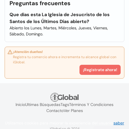
Preguntas frecuentes
Que dias esta La Iglesia de Jesucristo de los
Santos de los Últimos Días abierto?
Abierto los Lunes, Martes, Miércoles, Jueves, Viernes,
Sábado, Domingo.
¡Atención dueños!
Registra tu comercio ahora e incrementa tu alcance global con
iGlobal.
¡Registrate ahora!
Inicio
Ultimas Búsquedas
Tags
Términos Y Condiciones
Contacto
Ver Planes
Utilizamos cookies para mejorar la experiencia del usuario
saber
iGlobal.co @ 2024