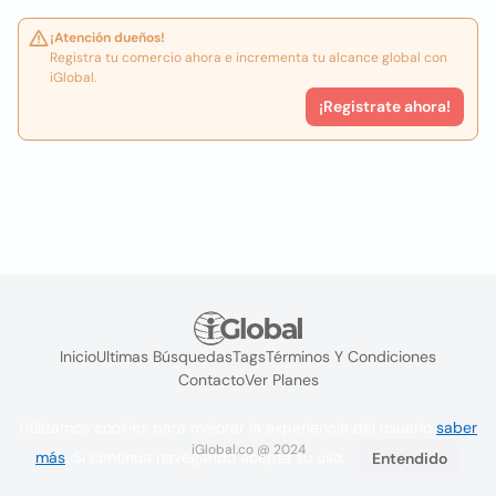
¡Atención dueños!
Registra tu comercio ahora e incrementa tu alcance global con
iGlobal.
¡Registrate ahora!
Inicio
Ultimas Búsquedas
Tags
Términos Y Condiciones
Contacto
Ver Planes
Utilizamos cookies para mejorar la experiencia del usuario
saber
iGlobal.co @ 2024
más
. Si continúa navegando acepta su uso.
Entendido