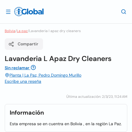
Bolivia
/
La paz
/
Lavanderia l apaz dry cleaners
Compartir
Lavanderia L Apaz Dry Cleaners
Sin reclamar
Planta | La Paz, Pedro Domingo Murillo
Escribe una reseña
Última actualización: 2/3/23, 11:24 AM
Información
Esta empresa se en cuentra en Bolivia , en la región La Paz.