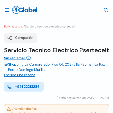
Bolivia
/
La paz
/
Servicio tecnico electrico sertecelt
Compartir
Servicio Tecnico Electrico ?sertecelt
Sin reclamar
Shopping La Cumbre 2do. Piso Of. 202 (villa Fatima | La Paz,
Pedro Domingo Murillo
Escribe una reseña
+591 22213286
Última actualización: 2/3/23, 11:26 AM
¡Atención dueños!