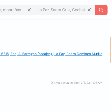
 6815, Esq. A. Barragan (obrajes) | La Paz, Pedro Domingo Murillo
Última actualización: 2/3/23, 11:26 AM