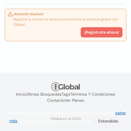
¡Atención dueños!
Registra tu comercio ahora e incrementa tu alcance global con
iGlobal.
¡Registrate ahora!
Inicio
Ultimas Búsquedas
Tags
Términos Y Condiciones
Contacto
Ver Planes
Utilizamos cookies para mejorar la experiencia del usuario
saber
iGlobal.co @ 2024
más
. Si continúa navegando acepta su uso.
Entendido