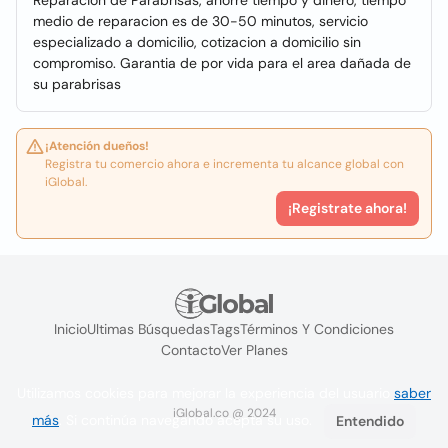
Reparacion de Parabrisas, ahorre tiempo y dinero, tiempo
medio de reparacion es de 30-50 minutos, servicio
especializado a domicilio, cotizacion a domicilio sin
compromiso. Garantia de por vida para el area dañada de
su parabrisas
¡Atención dueños!
Registra tu comercio ahora e incrementa tu alcance global con
iGlobal.
¡Registrate ahora!
Inicio
Ultimas Búsquedas
Tags
Términos Y Condiciones
Contacto
Ver Planes
Utilizamos cookies para mejorar la experiencia del usuario
saber
iGlobal.co @ 2024
más
. Si continúa navegando acepta su uso.
Entendido