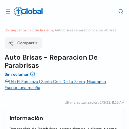
Bolivia
/
Santa cruz de la sierra
/
Auto brisas reparacion de parabrisas
Compartir
Auto Brisas - Reparacion De
Parabrisas
Sin reclamar
Urb El Remanzo | Santa Cruz De La Sierra, Nicaragua
Escribe una reseña
Última actualización: 2/3/23, 11:25 AM
Información