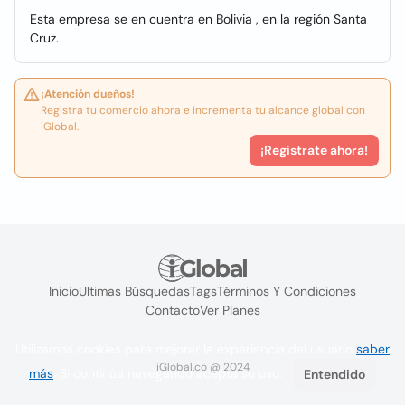
Esta empresa se en cuentra en Bolivia , en la región Santa
Cruz.
¡Atención dueños!
Registra tu comercio ahora e incrementa tu alcance global con
iGlobal.
¡Registrate ahora!
Inicio
Ultimas Búsquedas
Tags
Términos Y Condiciones
Contacto
Ver Planes
Utilizamos cookies para mejorar la experiencia del usuario
saber
iGlobal.co @ 2024
más
. Si continúa navegando acepta su uso.
Entendido