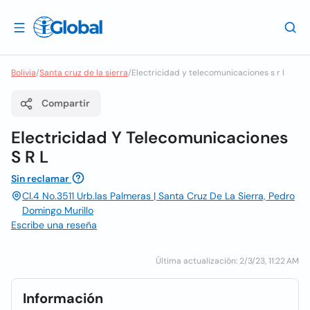
Bolivia
/
Santa cruz de la sierra
/
Electricidad y telecomunicaciones s r l
Compartir
Electricidad Y Telecomunicaciones
S R L
Sin reclamar
Cl.4 No.3511 Urb.las Palmeras | Santa Cruz De La Sierra, Pedro
Domingo Murillo
Escribe una reseña
Última actualización: 2/3/23, 11:22 AM
Información