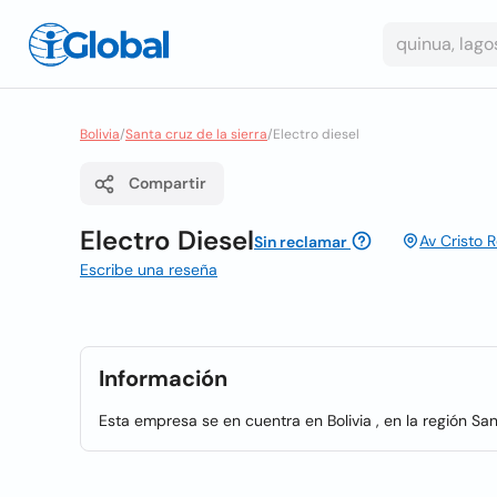
Bolivia
/
Santa cruz de la sierra
/
Electro diesel
Compartir
Electro Diesel
Av Cristo 
Sin reclamar
Escribe una reseña
Información
Esta empresa se en cuentra en Bolivia , en la región San