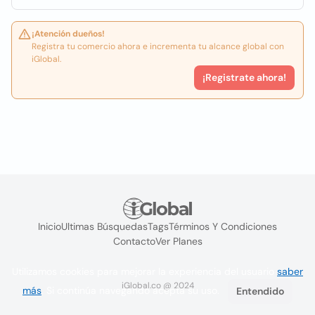
¡Atención dueños!
Registra tu comercio ahora e incrementa tu alcance global con
iGlobal.
¡Registrate ahora!
Inicio
Ultimas Búsquedas
Tags
Términos Y Condiciones
Contacto
Ver Planes
Utilizamos cookies para mejorar la experiencia del usuario
saber
iGlobal.co @ 2024
más
. Si continúa navegando acepta su uso.
Entendido