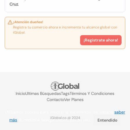
Cruz.
¡Atención dueños!
Registra tu comercio ahora e incrementa tu alcance global con
iGlobal.
¡Registrate ahora!
Inicio
Ultimas Búsquedas
Tags
Términos Y Condiciones
Contacto
Ver Planes
Utilizamos cookies para mejorar la experiencia del usuario
saber
iGlobal.co @ 2024
más
. Si continúa navegando acepta su uso.
Entendido