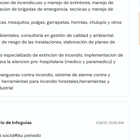
cion de incendio,uso y manejo de extintores, manejo de
macion de brigadas de emergencia, tecnicas y menejo de
mosquitos, pulgas, garrapatas, hormias, chulupis y otros
entales, consultoría en gestión de calidad y ambiental,
n de riesgo de las instalaciones, elaboración de planes de
io especializado de extincion de incendio, implementacion de
para la atencion pre-hospitalaria (medico y paramedico) y
mangueras contra incendio, sistema de alarma contra y
 herramientas para incendio forestales,herramientas y
ustrial
io de Infoguías
11/4/15, 12:00 AM
i socio|#|su peinado