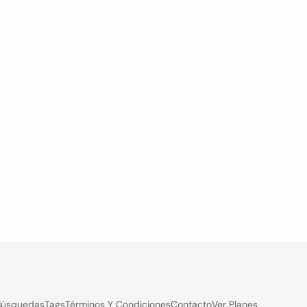
Búsquedas
Tags
Términos Y Condiciones
Contacto
Ver Planes