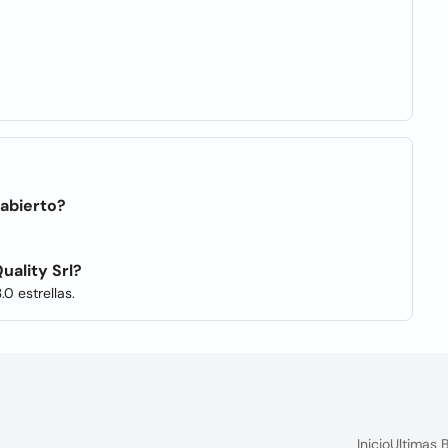
 abierto?
uality Srl?
.0 estrellas.
Inicio
Ultimas 