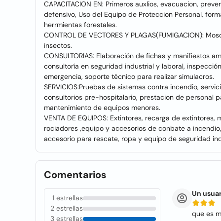
CAPACITACION EN: Primeros auxlios, evacuacion, preven
defensivo, Uso del Equipo de Proteccion Personal, for
herrmientas forestales.
CONTROL DE VECTORES Y PLAGAS(FUMIGACION): Moscas, 
insectos.
CONSULTORIAS: Elaboración de fichas y manifiestos ambi
consultoría en seguridad industrial y laboral, inspecció
emergencia, soporte técnico para realizar simulacros.
SERVICIOS:Pruebas de sistemas contra incendio, servic
consultorios pre-hospitalario, prestacion de personal 
mantenimiento de equipos menores.
VENTA DE EQUIPOS: Extintores, recarga de extintores, 
rociadores ,equipo y accesorios de conbate a incendio,
accesorio para rescate, ropa y equipo de seguridad ind
Comentarios
Un usuar
1 estrellas
2 estrellas
que es m
3 estrellas