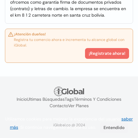
ofrcemos como garantia firma de documentos privados
(contrato) y letras de cambio. la empresa se encuentra en
el km 8 1 2 carretera norte en santa cruz bolivia.
¡Atención dueños!
Registra tu comercio ahora e incrementa tu alcance global con
iGlobal.
¡Registrate ahora!
Inicio
Ultimas Búsquedas
Tags
Términos Y Condiciones
Contacto
Ver Planes
Utilizamos cookies para mejorar la experiencia del usuario
saber
iGlobal.co @ 2024
más
. Si continúa navegando acepta su uso.
Entendido