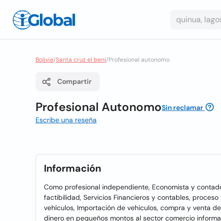
Bolivia
/
Santa cruz el beni
/
Profesional autonomo
Compartir
Profesional Autonomo
Sin reclamar
Escribe una reseña
Información
Como profesional independiente, Economista y contador
factibilidad, Servicios Financieros y contables, proces
vehículos, Importación de vehiculos, compra y venta d
dinero en pequeños montos al sector comercio informal