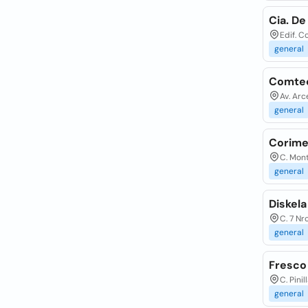
Cia. De
Edif. C
general
Comtec 
Av. Arc
general
Corime
C. Mont
general
Diskela
C. 7 Nr
general
Fresco 
C. Pinil
general