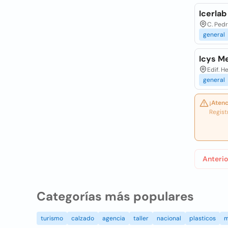
Icerlab 
C. Pedr
general
Icys M
Edif. H
general
¡Atenc
Regist
Anterio
Categorías más populares
turismo
calzado
agencia
taller
nacional
plasticos
m