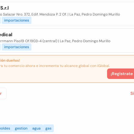
S.r.l
o Salazar Nro. 372, Edif. Mendoza P. 2 Of. | La Paz, Pedro Domingo Murillo
importaciones
edical
errmann Piso19 Of.1903-4 (central) | La Paz, Pedro Domingo Murillo
importaciones
ión dueños!
ra tu comercio ahora e incrementa tu alcance global con iGlobal.
¡Registrate
r
S
oldes
gestion
agua
gas