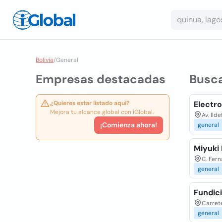
Bolivia
/
General
Empresas destacadas
Busc
¿Quieres estar listado aquí?
Electror
Mejora tu alcance global con iGlobal.
Av. Ild
¡Comienza ahora!
general
Miyuki 
C. Fern
general
Fundic
Carrete
general