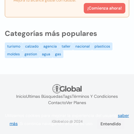
Mejora tu alcance global con iGlobal.
¡Comienza ahora!
Categorías más populares
turismo
calzado
agencia
taller
nacional
plasticos
moldes
gestion
agua
gas
Inicio
Ultimas Búsquedas
Tags
Términos Y Condiciones
Contacto
Ver Planes
Utilizamos cookies para mejorar la experiencia del usuario
saber
iGlobal.co @ 2024
más
. Si continúa navegando acepta su uso.
Entendido