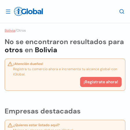
Bolivia
/
Otros
No se encontraron resultados para
otros
en
Bolivia
¡Atención dueños!
Registra tu comercio ahora e incrementa tu alcance global con
iGlobal.
¡Registrate ahora!
Empresas destacadas
¿Quieres estar listado aquí?