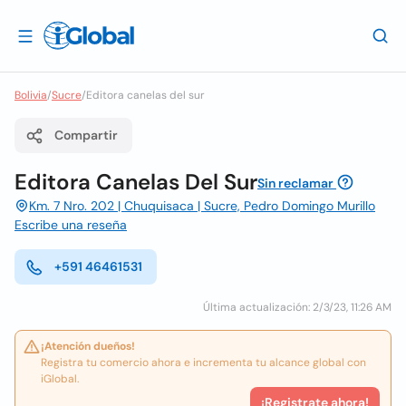
Bolivia
/
Sucre
/
Editora canelas del sur
Compartir
Editora Canelas Del Sur
Sin reclamar
Km. 7 Nro. 202 | Chuquisaca | Sucre, Pedro Domingo Murillo
Escribe una reseña
+591 46461531
Última actualización: 2/3/23, 11:26 AM
¡Atención dueños!
Registra tu comercio ahora e incrementa tu alcance global con
iGlobal.
¡Registrate ahora!