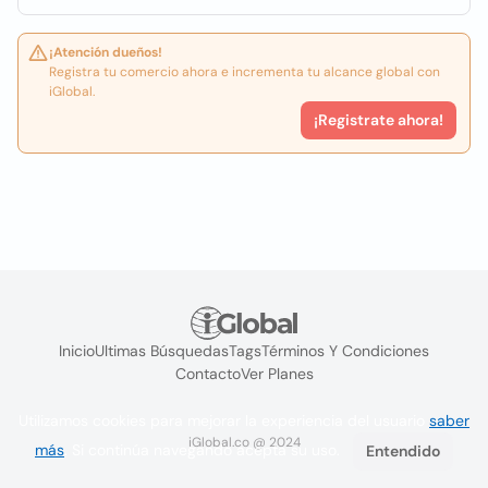
¡Atención dueños!
Registra tu comercio ahora e incrementa tu alcance global con
iGlobal.
¡Registrate ahora!
Inicio
Ultimas Búsquedas
Tags
Términos Y Condiciones
Contacto
Ver Planes
Utilizamos cookies para mejorar la experiencia del usuario
saber
iGlobal.co @ 2024
más
. Si continúa navegando acepta su uso.
Entendido