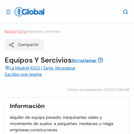
Bolivia
/
Tarija
/
Equipos y sercivios
Compartir
Equipos Y Sercivios
Sin reclamar
La Madrid 1003 | Tarija, Nicaragua
Escribe una reseña
Última actualización: 2/3/23, 11:25 AM
Información
alquiler de equipo pesado, maquinarias viales y
movimiento de suelos. a pequeñas, medianas y mega
empresas constructoras.