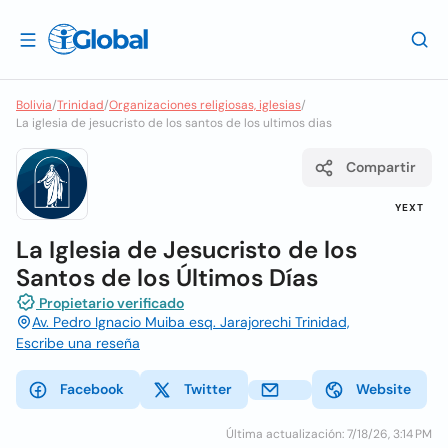
Bolivia
/
Trinidad
/
Organizaciones religiosas, iglesias
/
La iglesia de jesucristo de los santos de los ultimos dias
Compartir
YEXT
La Iglesia de Jesucristo de los
Santos de los Últimos Días
Propietario verificado
Av. Pedro Ignacio Muiba esq. Jarajorechi Trinidad,
Escribe una reseña
Facebook
Twitter
Website
Última actualización: 7/18/26, 3:14 PM