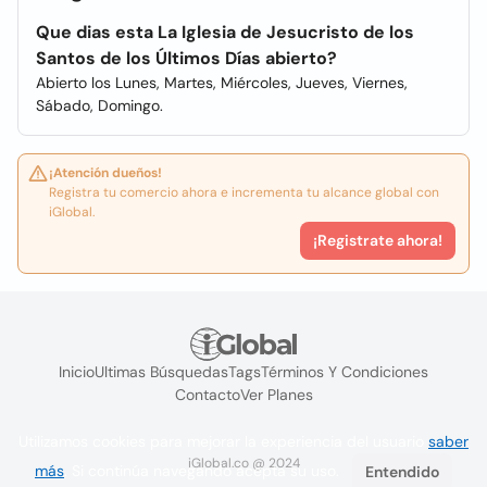
Que dias esta La Iglesia de Jesucristo de los
Santos de los Últimos Días abierto?
Abierto los Lunes, Martes, Miércoles, Jueves, Viernes,
Sábado, Domingo.
¡Atención dueños!
Registra tu comercio ahora e incrementa tu alcance global con
iGlobal.
¡Registrate ahora!
Inicio
Ultimas Búsquedas
Tags
Términos Y Condiciones
Contacto
Ver Planes
Utilizamos cookies para mejorar la experiencia del usuario
saber
iGlobal.co @ 2024
más
. Si continúa navegando acepta su uso.
Entendido