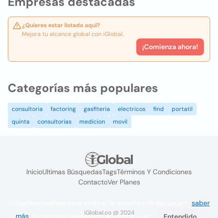
Empresas destacadas
¿Quieres estar listado aquí?
Mejora tu alcance global con iGlobal.
¡Comienza ahora!
Categorías más populares
consultoria
factoring
gasfiteria
electricos
find
portatil
quinta
consultorias
medicion
movil
Inicio
Ultimas Búsquedas
Tags
Términos Y Condiciones
Contacto
Ver Planes
Utilizamos cookies para mejorar la experiencia del usuario
saber
iGlobal.co @ 2024
más
. Si continúa navegando acepta su uso.
Entendido