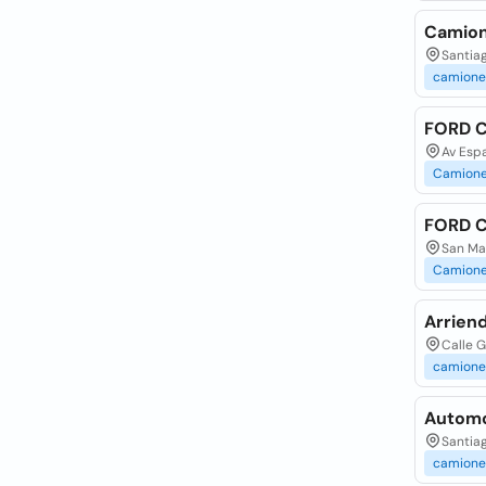
Camion
Santiag
camione
FORD C
Av Espa
Camion
FORD C
San Ma
Camion
Arrien
Calle G
camione
Automo
Santiag
camione