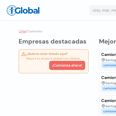
Chile
/
Camiones
Empresas destacadas
Mejo
¿Quieres estar listado aquí?
Camion
Mejora tu alcance global con iGlobal.
Santiag
¡Comienza ahora!
camione
Camion
Santiag
camione
Camiones
Santiag
camione