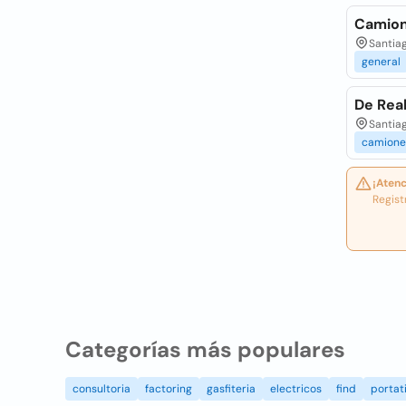
Camion
Santiag
general
De Rea
Santiag
camione
¡Atenc
Regist
Categorías más populares
consultoria
factoring
gasfiteria
electricos
find
portati