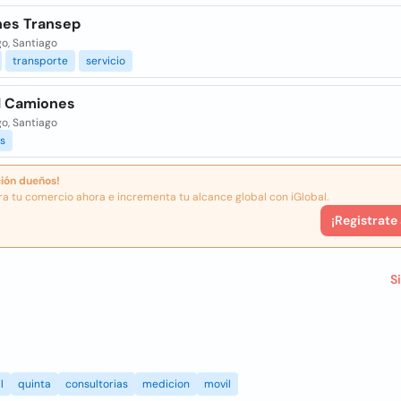
es Transep
o, Santiago
transporte
servicio
l Camiones
o, Santiago
s
ión dueños!
ra tu comercio ahora e incrementa tu alcance global con iGlobal.
¡Registrate
S
l
quinta
consultorias
medicion
movil