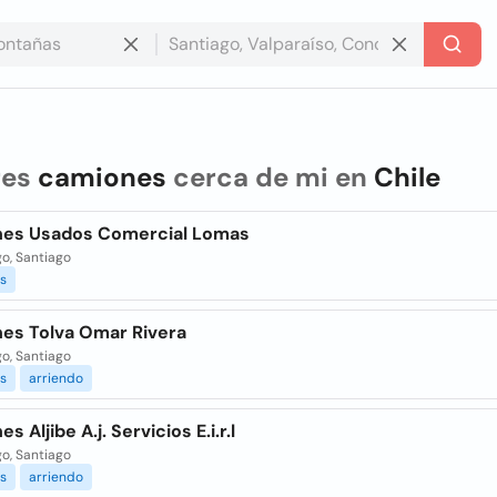
res
camiones
cerca de mi en
Chile
es Usados Comercial Lomas
o, Santiago
s
es Tolva Omar Rivera
o, Santiago
s
arriendo
 Aljibe A.j. Servicios E.i.r.l
o, Santiago
s
arriendo