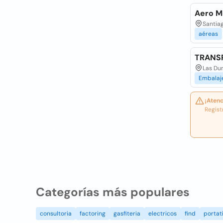
Aero M
Santiag
aéreas
TRANS
Las Dun
Embalaj
¡Atenc
Regist
Categorías más populares
consultoria
factoring
gasfiteria
electricos
find
portati