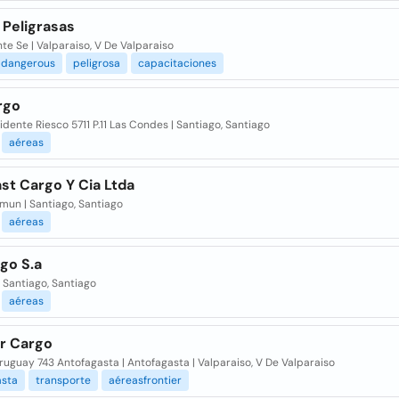
 Peligrasas
te Se | Valparaiso, V De Valparaiso
ldangerous
peligrosa
capacitaciones
rgo
idente Riesco 5711 P.11 Las Condes | Santiago, Santiago
aéreas
ast Cargo Y Cia Ltda
mun | Santiago, Santiago
aéreas
go S.a
 Santiago, Santiago
aéreas
er Cargo
ruguay 743 Antofagasta | Antofagasta | Valparaiso, V De Valparaiso
asta
transporte
aéreasfrontier