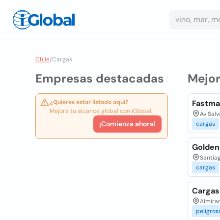
Chile
/
Cargas
Empresas destacadas
Mejo
¿Quieres estar listado aquí?
Fastma
Mejora tu alcance global con iGlobal.
Av Salv
¡Comienza ahora!
cargas
Golden
Santiag
cargas
Cargas
Almiran
peligros