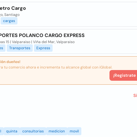
etro Cargo
o, Santiago
cargas
PORTES POLANCO CARGO EXPRESS
as 15 | Valparaiso | Viña del Mar, Valparaiso
es
Transportes
Express
ión dueños!
ra tu comercio ahora e incrementa tu alcance global con iGlobal.
¡Registrate
S
l
quinta
consultorias
medicion
movil