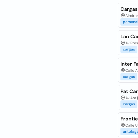
Cargas
Almiran
persona
Lan Ca
Av Pres
cargas
Inter F
Calle A
cargas
Pat Car
Av Am |
cargas
Fronti
Calle U
antofag