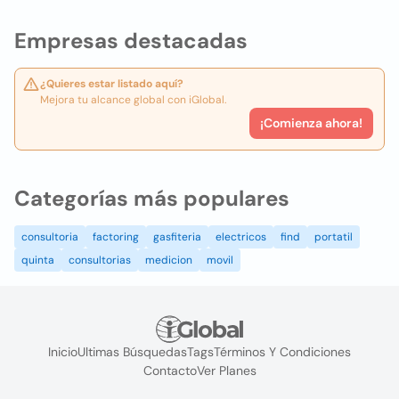
Empresas destacadas
¿Quieres estar listado aquí?
Mejora tu alcance global con iGlobal.
¡Comienza ahora!
Categorías más populares
consultoria
factoring
gasfiteria
electricos
find
portatil
quinta
consultorias
medicion
movil
Inicio
Ultimas Búsquedas
Tags
Términos Y Condiciones
Contacto
Ver Planes