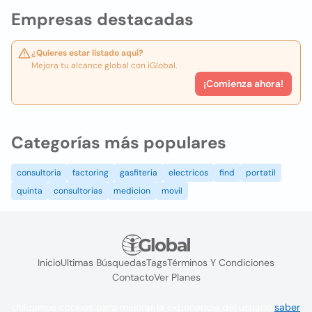
Empresas destacadas
¿Quieres estar listado aquí?
Mejora tu alcance global con iGlobal.
¡Comienza ahora!
Categorías más populares
consultoria
factoring
gasfiteria
electricos
find
portatil
quinta
consultorias
medicion
movil
Inicio
Ultimas Búsquedas
Tags
Términos Y Condiciones
Contacto
Ver Planes
Utilizamos cookies para mejorar la experiencia del usuario
saber