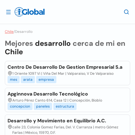
Chile
/
Desarrollo
Mejores
desarrollo
cerca de mi en
Chile
Centro De Desarrollo De Gestion Empresarial S.a
1 Oriente 1097 Vi | Viña Del Mar | Valparaiso, V De Valparaiso
mes
arata
empresa
Apginnova Desarrollo Tecnológico
Arturo Pérez Canto 614, Casa 12 | Concepción, Biobío
concepcion
paneles
estructura
Desarrollo y Movimiento en Equilibrio A.C.
calle 23, Colonia Gomez Farías, Del. V. Carranza | metro Gómez
Farías | México, 15970, D.F.