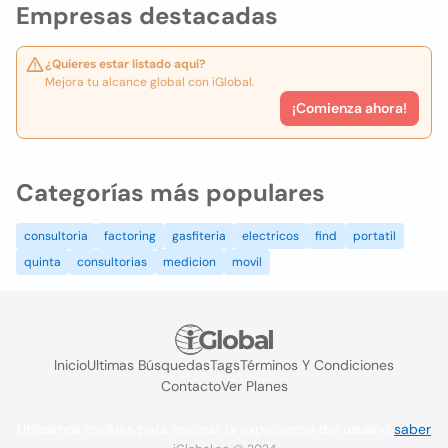
Empresas destacadas
¿Quieres estar listado aquí?
Mejora tu alcance global con iGlobal.
¡Comienza ahora!
Categorías más populares
consultoria
factoring
gasfiteria
electricos
find
portatil
quinta
consultorias
medicion
movil
Inicio
Ultimas Búsquedas
Tags
Términos Y Condiciones
Contacto
Ver Planes
Utilizamos cookies para mejorar la experiencia del usuario
saber