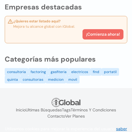
Empresas destacadas
¿Quieres estar listado aquí?
Mejora tu alcance global con iGlobal.
¡Comienza ahora!
Categorías más populares
consultoria
factoring
gasfiteria
electricos
find
portatil
quinta
consultorias
medicion
movil
Inicio
Ultimas Búsquedas
Tags
Términos Y Condiciones
Contacto
Ver Planes
Utilizamos cookies para mejorar la experiencia del usuario
saber