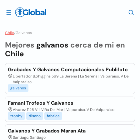
Chile
/
Galvanos
Mejores
galvanos
cerca de mi en
Chile
Grabados Y Galvanos Computacionales Publifoto
Libertador B.o'higgins 569 La Serena | La Serena | Valparaiso, V De
Valparaiso
galvanos
Famani Trofeos Y Galvanos
Alvarez 1126 Vi | Viña Del Mar | Valparaiso, V De Valparaiso
trophy
diseno
fabrica
Galvanos Y Grabados Maran Ata
Santiago, Santiago