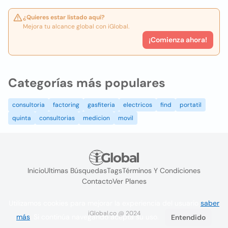
¿Quieres estar listado aquí?
Mejora tu alcance global con iGlobal.
¡Comienza ahora!
Categorías más populares
consultoria
factoring
gasfiteria
electricos
find
portatil
quinta
consultorias
medicion
movil
Inicio
Ultimas Búsquedas
Tags
Términos Y Condiciones
Contacto
Ver Planes
Utilizamos cookies para mejorar la experiencia del usuario
saber
iGlobal.co @ 2024
más
. Si continúa navegando acepta su uso.
Entendido