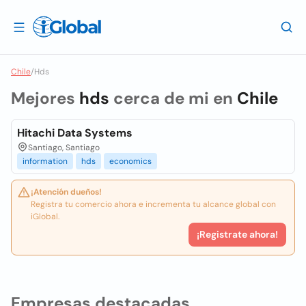
Chile
/
Hds
Mejores
hds
cerca de mi en
Chile
Hitachi Data Systems
Santiago, Santiago
information
hds
economics
¡Atención dueños!
Registra tu comercio ahora e incrementa tu alcance global con
iGlobal.
¡Registrate ahora!
Empresas destacadas