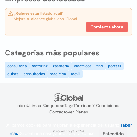
¿Quieres estar listado aquí?
Mejora tu alcance global con iGlobal.
¡Comienza ahora!
Categorías más populares
consultoria
factoring
gasfiteria
electricos
find
portatil
quinta
consultorias
medicion
movil
Inicio
Ultimas Búsquedas
Tags
Términos Y Condiciones
Contacto
Ver Planes
Utilizamos cookies para mejorar la experiencia del usuario
saber
iGlobal.co @ 2024
más
. Si continúa navegando acepta su uso.
Entendido