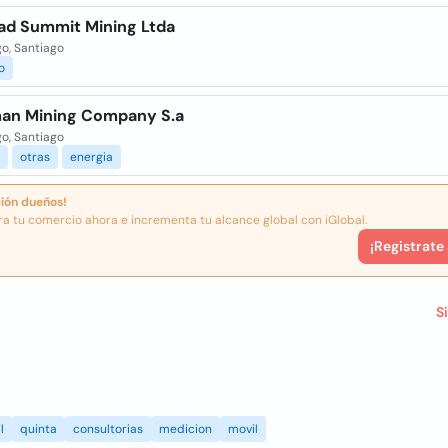
ad Summit Mining Ltda
o, Santiago
o
an Mining Company S.a
o, Santiago
otras
energia
ión dueños!
ra tu comercio ahora e incrementa tu alcance global con iGlobal.
¡Registrate
S
l
quinta
consultorias
medicion
movil