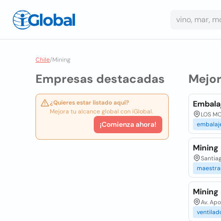
Chile
/
Mining
Empresas destacadas
Mejo
¿Quieres estar listado aquí?
Embalaj
Mejora tu alcance global con iGlobal.
LOS MO
¡Comienza ahora!
embalaj
Mining 
Santiag
maestra
Mining
Av. Apo
ventilad