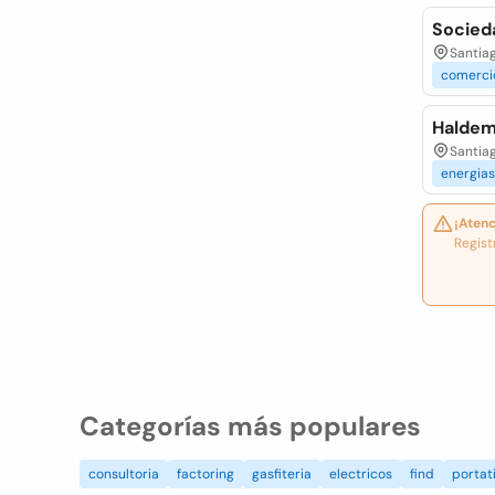
Socied
Santiag
comerci
Haldem
Santiag
energias
¡Atenc
Regist
Categorías más populares
consultoria
factoring
gasfiteria
electricos
find
portati