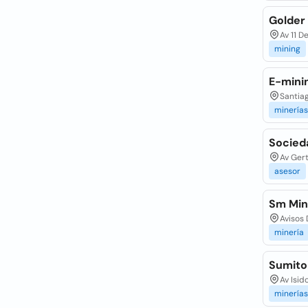
Golder
Av 11 D
mining
E-mini
Santiag
minerías
Socied
Av Gert
asesor
Sm Min
Avisos 
minería
Sumito
Av Isid
minerías