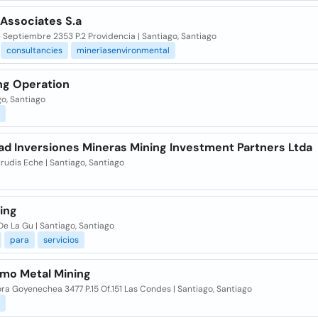
 Associates S.a
e Septiembre 2353 P.2 Providencia | Santiago, Santiago
consultancies
mineríasenvironmental
ng Operation
o, Santiago
ad Inversiones Mineras Mining Investment Partners Ltda
rudis Eche | Santiago, Santiago
ing
De La Gu | Santiago, Santiago
para
servicios
mo Metal Mining
ora Goyenechea 3477 P.15 Of.151 Las Condes | Santiago, Santiago