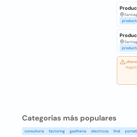
Produc
Santiag
product
Produc
Santiag
product
¡Atenc
Regist
Categorías más populares
consultoria
factoring
gasfiteria
electricos
find
portati