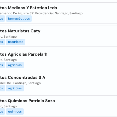
tos Medicos Y Estetica Ltda
ernando De Aguirre 391 Providencia | Santiago, Santiago
os
farmacéuticos
tos Naturistas Caty
o, Santiago
os
naturistas
os Agricolas Parcela 11
o, Santiago
os
agrícolas
tos Concentrados S A
idel Ote | Santiago, Santiago
os
agrícolas
tos Quimicos Patricio Soza
o, Santiago
os
químicos