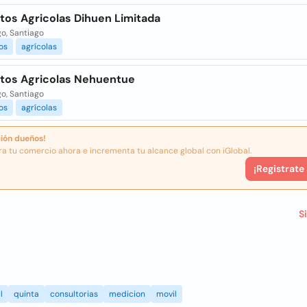
tos Agricolas Dihuen Limitada
o, Santiago
os
agrícolas
tos Agricolas Nehuentue
o, Santiago
os
agrícolas
ión dueños!
ra tu comercio ahora e incrementa tu alcance global con iGlobal.
¡Registrate
S
l
quinta
consultorias
medicion
movil