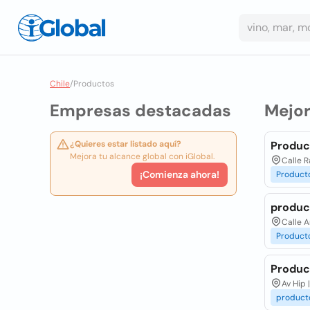
Chile
/
Productos
Empresas destacadas
Mejo
¿Quieres estar listado aquí?
Produc
Mejora tu alcance global con iGlobal.
Calle 
¡Comienza ahora!
Product
product
Calle A
Product
Produc
Av Hip 
product