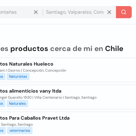
res
productos
cerca de mi en
Chile
tos Naturales Hueleco
Ram | Osorno | Concepción, Concepción
os
Naturistas
os alimenticios vany ltda
ngel Guarello 1930 | Villa Centenario | Santiago, Santiago
os
Naturales
tos Para Caballos Pravet Ltda
| Santiago, Santiago
os
veterinarios