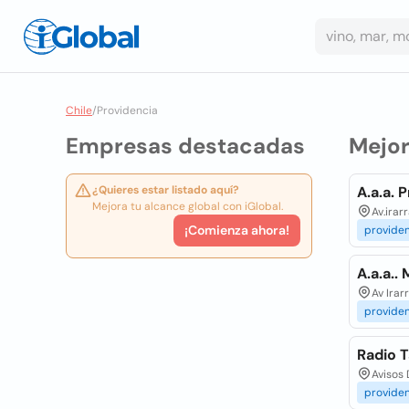
Chile
/
Providencia
Empresas destacadas
Mejo
¿Quieres estar listado aquí?
A.a.a. 
Mejora tu alcance global con iGlobal.
Av.irar
¡Comienza ahora!
provide
A.a.a..
Av Irar
provide
Radio T
Avisos 
provide