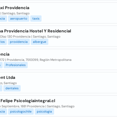
xi Providencia
r | Santiago, Santiago
ncia
aeropuerto
taxis
a Providencia Hostel Y Residencial
íaz 130 Providencia | Santiago, Santiago
ios
providencia
albergue
encia
172 | Providencia, 7510099, Región Metropolitana
s
Profesionales
ent Ltda
o, Santiago
s
dentales
Felipe Psicologiaintegral.cl
De Septiembre, 1881 Providencia | Santiago, Santiago
ncia
psicologochile
psicologia