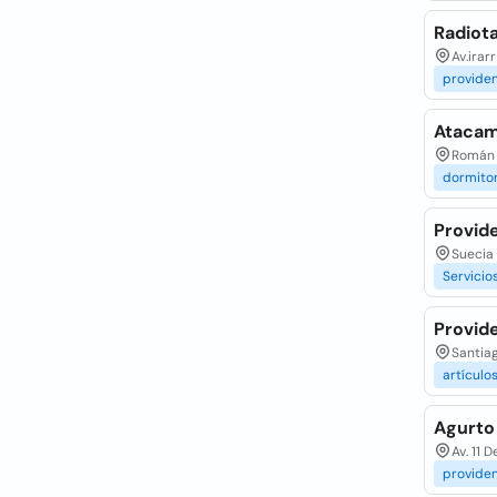
Radiota
Av.irar
provide
Atacam
Román D
dormitor
Provid
Suecia 
Servicio
Provid
Santiag
artículo
Agurto 
Av. 11 
provide