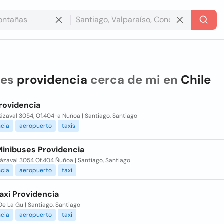
res
providencia
cerca de mi en
Chile
Providencia
rázaval 3054, Of.404-a Ñuñoa | Santiago, Santiago
ncia
aeropuerto
taxis
 Minibuses Providencia
rázaval 3054 Of.404 Ñuñoa | Santiago, Santiago
ncia
aeropuerto
taxi
axi Providencia
De La Gu | Santiago, Santiago
ncia
aeropuerto
taxi