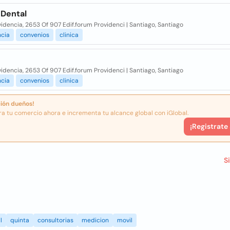
. Dental
videncia, 2653 Of 907 Edif.forum Providenci | Santiago, Santiago
ncia
convenios
clinica
videncia, 2653 Of 907 Edif.forum Providenci | Santiago, Santiago
ncia
convenios
clinica
ión dueños!
ra tu comercio ahora e incrementa tu alcance global con iGlobal.
¡Registrate
S
l
quinta
consultorias
medicion
movil