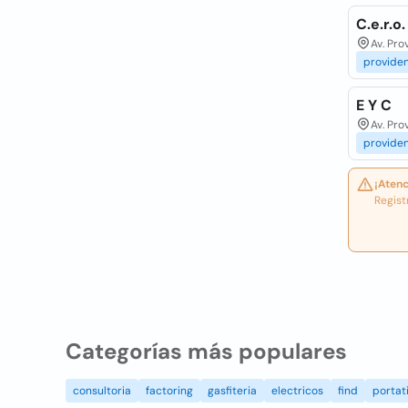
C.e.r.o
Av. Pro
provide
E Y C
Av. Pro
provide
¡Atenc
Regist
Categorías más populares
consultoria
factoring
gasfiteria
electricos
find
portati