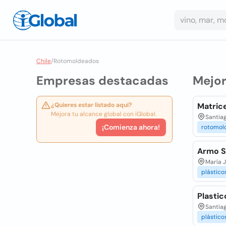
Chile
/
Rotomoldeados
Empresas destacadas
Mejo
¿Quieres estar listado aquí?
Matric
Mejora tu alcance global con iGlobal.
Santiag
¡Comienza ahora!
rotomol
Armo 
María J
plástico
Plastic
Santiag
plástico