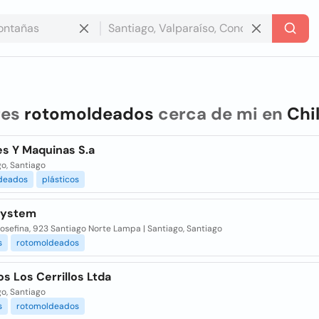
res
rotomoldeados
cerca de mi en
Chi
es Y Maquinas S.a
o, Santiago
deados
plásticos
System
osefina, 923 Santiago Norte Lampa | Santiago, Santiago
s
rotomoldeados
os Los Cerrillos Ltda
o, Santiago
s
rotomoldeados