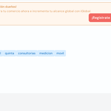
ión dueños!
ra tu comercio ahora e incrementa tu alcance global con iGlobal.
¡Registrate
l
quinta
consultorias
medicion
movil