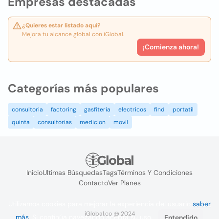
Empresas destacadas
¿Quieres estar listado aquí?
Mejora tu alcance global con iGlobal.
¡Comienza ahora!
Categorías más populares
consultoria
factoring
gasfiteria
electricos
find
portatil
quinta
consultorias
medicion
movil
Inicio
Ultimas Búsquedas
Tags
Términos Y Condiciones
Contacto
Ver Planes
Utilizamos cookies para mejorar la experiencia del usuario
saber
iGlobal.co @ 2024
más
. Si continúa navegando acepta su uso.
Entendido