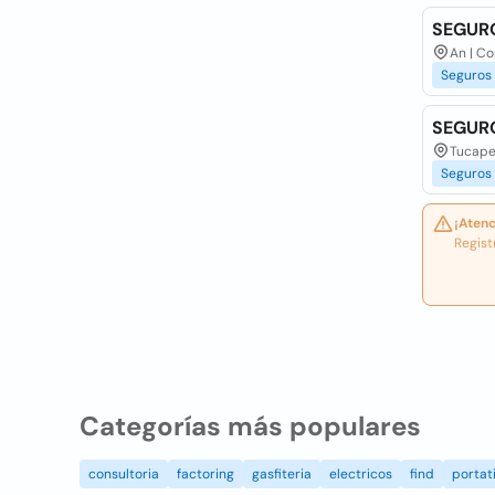
SEGURO
An | C
Seguros
SEGURO
Tucape
Seguros
¡Atenc
Regist
Categorías más populares
consultoria
factoring
gasfiteria
electricos
find
portati