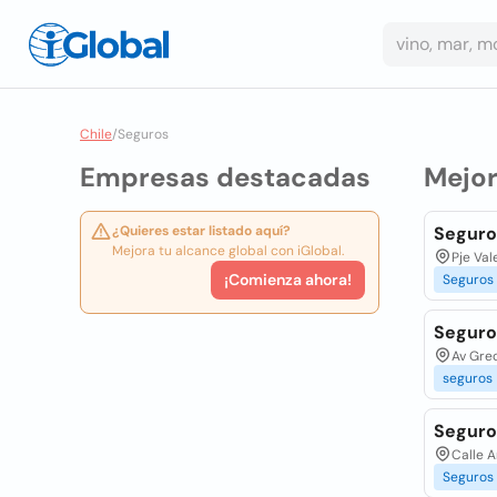
Chile
/
Seguros
Empresas destacadas
Mejo
¿Quieres estar listado aquí?
Seguro
Mejora tu alcance global con iGlobal.
Pje Val
¡Comienza ahora!
Seguros
Seguro
Av Grec
seguros
Seguro
Calle 
Seguros