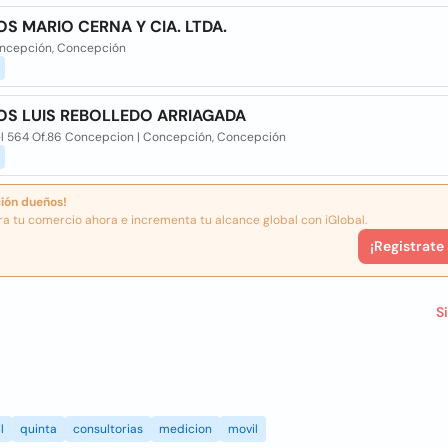
S MARIO CERNA Y CIA. LTDA.
oncepción, Concepción
S LUIS REBOLLEDO ARRIAGADA
l 564 Of.86 Concepcion | Concepción, Concepción
ión dueños!
ra tu comercio ahora e incrementa tu alcance global con iGlobal.
¡Registrate
S
l
quinta
consultorias
medicion
movil