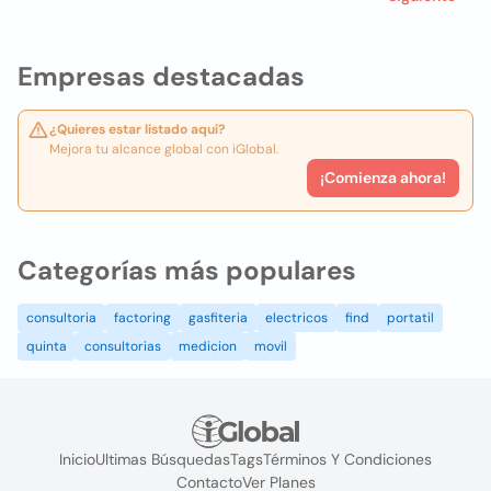
Empresas destacadas
¿Quieres estar listado aquí?
Mejora tu alcance global con iGlobal.
¡Comienza ahora!
Categorías más populares
consultoria
factoring
gasfiteria
electricos
find
portatil
quinta
consultorias
medicion
movil
Inicio
Ultimas Búsquedas
Tags
Términos Y Condiciones
Contacto
Ver Planes