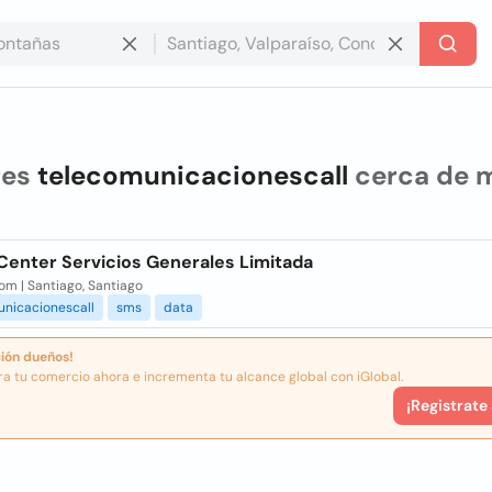
res
telecomunicacionescall
cerca de m
 Center Servicios Generales Limitada
om | Santiago, Santiago
unicacionescall
sms
data
ión dueños!
ra tu comercio ahora e incrementa tu alcance global con iGlobal.
¡Registrate