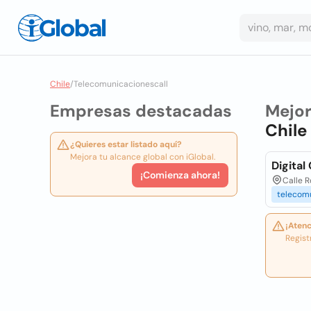
Chile
/
Telecomunicacionescall
Empresas destacadas
Mejo
Chile
¿Quieres estar listado aquí?
Mejora tu alcance global con iGlobal.
Digital
¡Comienza ahora!
Calle R
telecom
¡Atenc
Regist