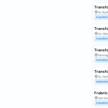
Transf
Av Guil
transfo
Transf
Av. Gla
transfo
Transf
Santiag
transfo
Transf
Av. Gui
subesta
Frabri
San Isi
transfo