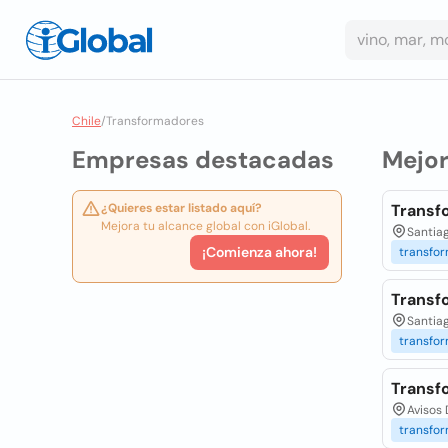
Chile
/
Transformadores
Empresas destacadas
Mejo
¿Quieres estar listado aquí?
Transf
Mejora tu alcance global con iGlobal.
Santiag
¡Comienza ahora!
transfo
Transf
Santiag
transfo
Transf
Avisos 
transfo