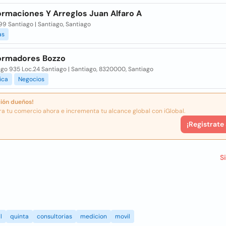
ormaciones Y Arreglos Juan Alfaro A
699 Santiago | Santiago, Santiago
as
ormadores Bozzo
go 935 Loc.24 Santiago | Santiago, 8320000, Santiago
ica
Negocios
ión dueños!
ra tu comercio ahora e incrementa tu alcance global con iGlobal.
¡Registrate
S
l
quinta
consultorias
medicion
movil