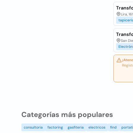
Transf
Lira, 1
tapicerí
Transf
San Die
Electrón
¡Atenc
Regist
Categorías más populares
consultoria
factoring
gasfiteria
electricos
find
portati