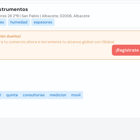
strumentos
es 28 2ºB | San Pablo | Albacete, 02006, Albacete
es
humedad
espesores
ión dueños!
ra tu comercio ahora e incrementa tu alcance global con iGlobal.
¡Registrate
l
quinta
consultorias
medicion
movil