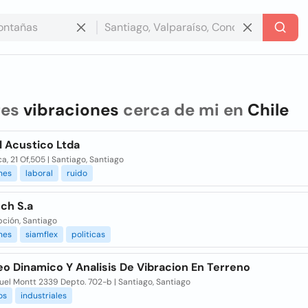
res
vibraciones
cerca de mi en
Chile
l Acustico Ltda
ca, 21 Of,505 | Santiago, Santiago
nes
laboral
ruido
ch S.a
ción, Santiago
nes
siamflex
politicas
o Dinamico Y Analisis De Vibracion En Terreno
uel Montt 2339 Depto. 702-b | Santiago, Santiago
os
industriales