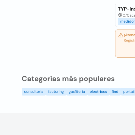
TYP-In
C/Cacer
medidor
¡Atenc
Regist
Categorías más populares
consultoria
factoring
gasfiteria
electricos
find
portati