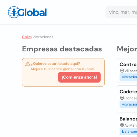
Chile
/
Vibraciones
Empresas destacadas
Mejo
¿Quieres estar listado aquí?
Contro
Mejora tu alcance global con iGlobal.
Villase
¡Comienza ahora!
vibracio
Cadete
Concep
vibracio
Balance
Av Man
balance