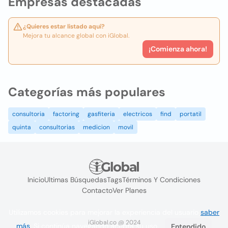
Empresas destacadas
¿Quieres estar listado aquí?
Mejora tu alcance global con iGlobal.
¡Comienza ahora!
Categorías más populares
consultoria
factoring
gasfiteria
electricos
find
portatil
quinta
consultorias
medicion
movil
Inicio
Ultimas Búsquedas
Tags
Términos Y Condiciones
Contacto
Ver Planes
Utilizamos cookies para mejorar la experiencia del usuario
saber
iGlobal.co @ 2024
más
. Si continúa navegando acepta su uso.
Entendido