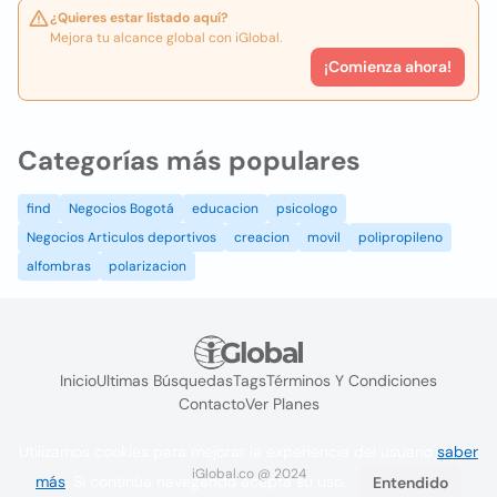
¿Quieres estar listado aquí?
Mejora tu alcance global con iGlobal.
¡Comienza ahora!
Categorías más populares
find
Negocios Bogotá
educacion
psicologo
Negocios Articulos deportivos
creacion
movil
polipropileno
alfombras
polarizacion
Inicio
Ultimas Búsquedas
Tags
Términos Y Condiciones
Contacto
Ver Planes
Utilizamos cookies para mejorar la experiencia del usuario
saber
iGlobal.co @ 2024
más
. Si continúa navegando acepta su uso.
Entendido