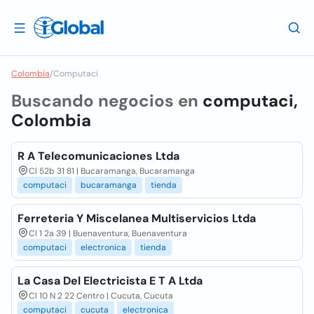
Colombia
/
Computaci
Buscando negocios en
computaci,
Colombia
R A Telecomunicaciones Ltda
Cl 52b 31 81 | Bucaramanga, Bucaramanga
computaci
bucaramanga
tienda
Ferreteria Y Miscelanea Multiservicios Ltda
Cl 1 2a 39 | Buenaventura, Buenaventura
computaci
electronica
tienda
La Casa Del Electricista E T A Ltda
Cl 10 N 2 22 Centro | Cucuta, Cucuta
computaci
cucuta
electronica