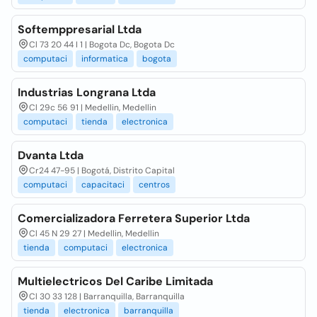
Softemppresarial Ltda
Cl 73 20 44 I 1 | Bogota Dc, Bogota Dc
computaci
informatica
bogota
Industrias Longrana Ltda
Cl 29c 56 91 | Medellin, Medellin
computaci
tienda
electronica
Dvanta Ltda
Cr24 47-95 | Bogotá, Distrito Capital
computaci
capacitaci
centros
Comercializadora Ferretera Superior Ltda
Cl 45 N 29 27 | Medellin, Medellin
tienda
computaci
electronica
Multielectricos Del Caribe Limitada
Cl 30 33 128 | Barranquilla, Barranquilla
tienda
electronica
barranquilla