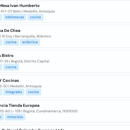
 Mesa Ivan Humberto
 41 F-07 Bello | Medellín, Antioquia
bibliotecas
cocina
na De Chea
 81 Esq | Barranquilla, Atlántico
cocina
ecléctica
s Bistro
17-35 | Bogotá, Distrito Capital
cocina
Y Cocinas
3-50 | Medellín, Antioquia
integrales
cocina
cia Tienda Europea
115-60 L- 159 | Bogotá, Cundinamarca, 11001000
o
minorista