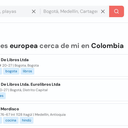
res
europea
cerca de mi en
Colombia
 De Libros Ltda
# 20-27 | Bogota, Bogota
bogota
libros
De Libros Ltda. Eurolibros Ltda
0-27 | Bogotá, Distrito Capital
les
l Mordisco
76-67 Int 1128 Itagüí | Medellín, Antioquia
cocina
hindú