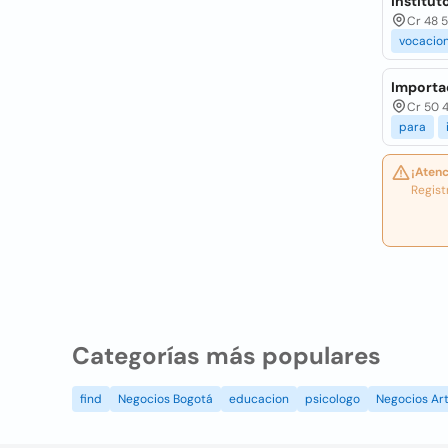
Institu
Cr 48 5
vocacio
Importa
Cr 50 4
para
¡Atenc
Regist
Categorías más populares
find
Negocios Bogotá
educacion
psicologo
Negocios Art