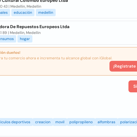
to Cultural Colombo Europeo Ltda
0 43 | Medellin, Medellin
nales
educación
medellin
dora De Repuestos Europeos Ltda
1 89 | Medellin, Medellin
insumos
hogar
ión dueños!
ra tu comercio ahora e incrementa tu alcance global con iGlobal.
¡Registrate
S
iculos deportivos
creacion
movil
polipropileno
alfombras
polarizac