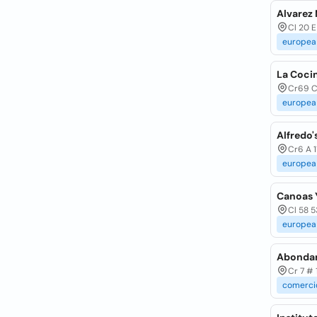
Alvarez
Cl 20 E
europea
La Coci
Cr69 Cl
europea
Alfredo'
Cr6 A 1
europea
Canoas 
Cl 58 5
europea
Abondan
Cr 7 # 
comerci