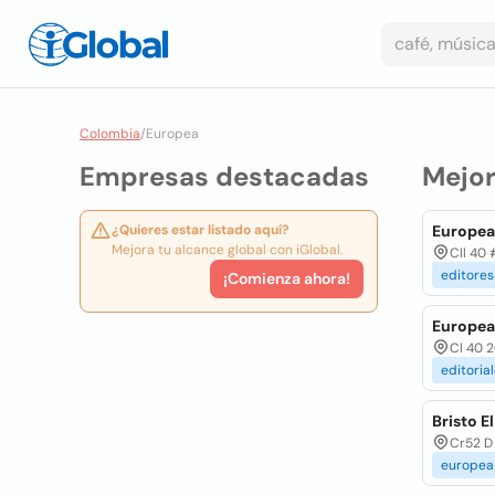
Colombia
/
Europea
Empresas destacadas
Mejo
¿Quieres estar listado aquí?
Europea
Mejora tu alcance global con iGlobal.
Cll 40 
editores
¡Comienza ahora!
Europea 
Cl 40 2
editoria
Bristo E
Cr52 D 
europea