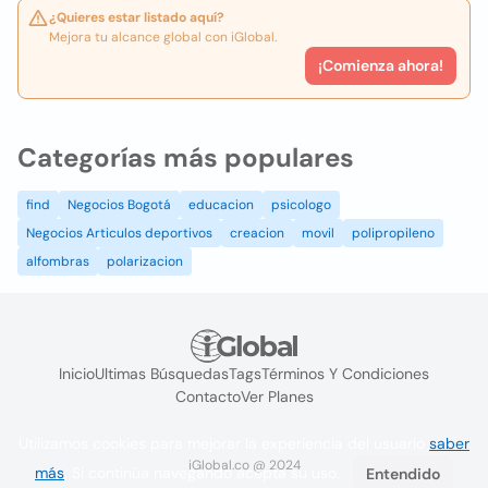
¿Quieres estar listado aquí?
Mejora tu alcance global con iGlobal.
¡Comienza ahora!
Categorías más populares
find
Negocios Bogotá
educacion
psicologo
Negocios Articulos deportivos
creacion
movil
polipropileno
alfombras
polarizacion
Inicio
Ultimas Búsquedas
Tags
Términos Y Condiciones
Contacto
Ver Planes
Utilizamos cookies para mejorar la experiencia del usuario
saber
iGlobal.co @ 2024
más
. Si continúa navegando acepta su uso.
Entendido