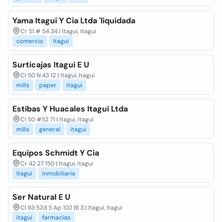
Yama Itagui Y Cia Ltda 'liquidada
Cr 51 # 54 34 | Itagui, Itagui
comercio
itagui
Surticajas Itagui E U
Cl 50 N 43 12 | Itagui, Itagui
mills
paper
itagui
Estibas Y Huacales Itagui Ltda
Cl 50 #52 71 | Itagui, Itagui
mills
general
itagui
Equipos Schmidt Y Cia
Cr 42 27 150 | Itagui, Itagui
itagui
inmobiliaria
Ser Natural E U
Cl 83 52d 5 Ap 102 Bl 3 | Itagui, Itagui
itagui
farmacias