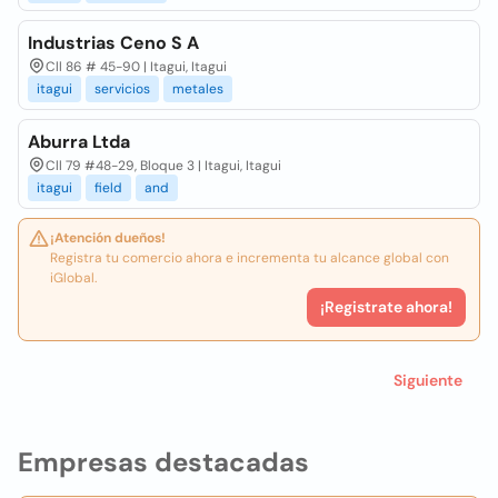
Industrias Ceno S A
Cll 86 # 45-90 | Itagui, Itagui
itagui
servicios
metales
Aburra Ltda
Cll 79 #48-29, Bloque 3 | Itagui, Itagui
itagui
field
and
¡Atención dueños!
Registra tu comercio ahora e incrementa tu alcance global con
iGlobal.
¡Registrate ahora!
Siguiente
Empresas destacadas