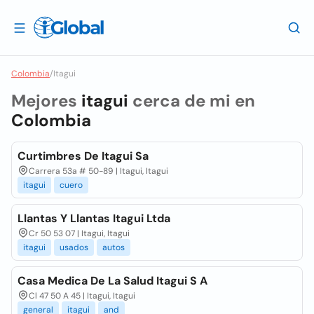
Colombia
/
Itagui
Mejores
itagui
cerca de mi en
Colombia
Curtimbres De Itagui Sa
Carrera 53a # 50-89 | Itagui, Itagui
itagui
cuero
Llantas Y Llantas Itagui Ltda
Cr 50 53 07 | Itagui, Itagui
itagui
usados
autos
Casa Medica De La Salud Itagui S A
Cl 47 50 A 45 | Itagui, Itagui
general
itagui
and