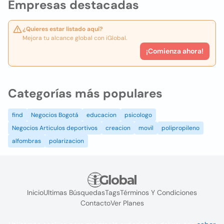
Empresas destacadas
¿Quieres estar listado aquí?
Mejora tu alcance global con iGlobal.
¡Comienza ahora!
Categorías más populares
find
Negocios Bogotá
educacion
psicologo
Negocios Articulos deportivos
creacion
movil
polipropileno
alfombras
polarizacion
Inicio
Ultimas Búsquedas
Tags
Términos Y Condiciones
Contacto
Ver Planes